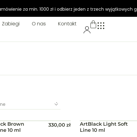
amówienie za min. 1000 zł i odbierz jeden z trzech wyjątkowych g
Zabiegi
O nas
Kontakt
lne
ack Brown
ArtBlack Light Soft
Do koszyka
Do koszyka
330,00
zł
ine 10 ml
Line 10 ml