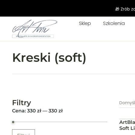
🎁 Zrób z
Sklep
Szkolenia
Kreski (soft)
Filtry
Domyś
Cena:
330
zł —
330
zł
ArtBl
Soft L