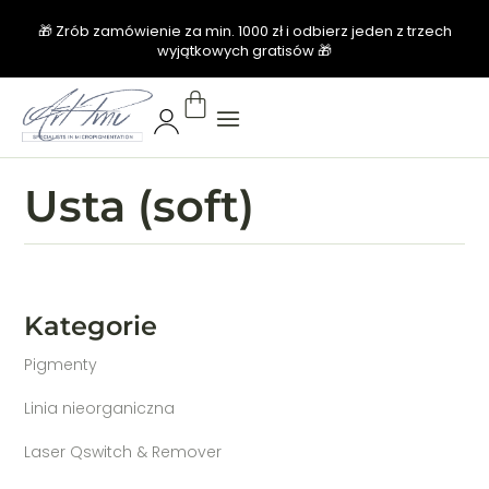
🎁 Zrób zamówienie za min. 1000 zł i odbierz jeden z trzech
wyjątkowych gratisów 🎁
Usta (soft)
Kategorie
Pigmenty
Linia nieorganiczna
Laser Qswitch & Remover