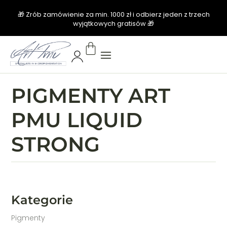
🎁 Zrób zamówienie za min. 1000 zł i odbierz jeden z trzech
wyjątkowych gratisów 🎁
PIGMENTY ART
PMU LIQUID
STRONG
Kategorie
Pigmenty