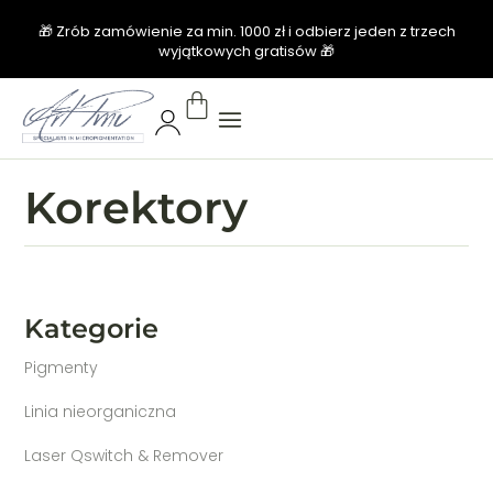
🎁 Zrób zamówienie za min. 1000 zł i odbierz jeden z trzech
wyjątkowych gratisów 🎁
Korektory
Kategorie
Pigmenty
Linia nieorganiczna
Laser Qswitch & Remover