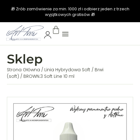
🎁 Zrób zamówienie za min. 1000 zł i odbierz jeden z trzech
wyjątkowych gratisów 🎁
Sklep
Strona Główna
/
Linia Hybrydowa Soft
/
Brwi
(soft)
/ BROWN.3 Soft Line 10 ml