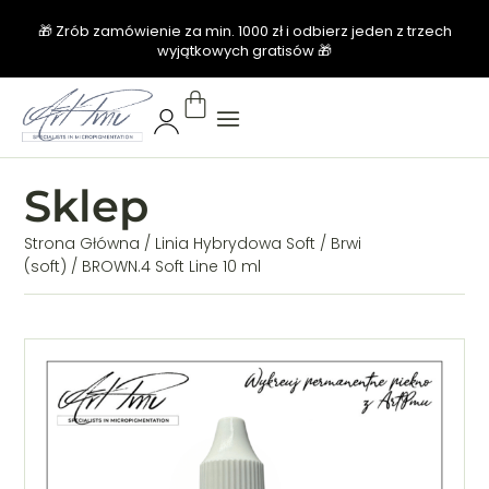
🎁 Zrób zamówienie za min. 1000 zł i odbierz jeden z trzech
wyjątkowych gratisów 🎁
Sklep
Strona Główna
/
Linia Hybrydowa Soft
/
Brwi
(soft)
/ BROWN.4 Soft Line 10 ml