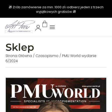
🎁 Zrób zamówienie za min. 1000 zł i odbierz jeden z trzech
wyjątkowych gratisów 🎁
Sklep
Strona Główna
/
Czasopismo
/ PMU World wydanie
6/2024