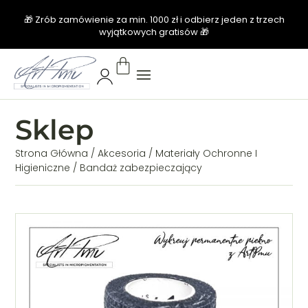
🎁 Zrób zamówienie za min. 1000 zł i odbierz jeden z trzech
wyjątkowych gratisów 🎁
Sklep
Strona Główna
/
Akcesoria
/
Materiały Ochronne I
Higieniczne
/ Bandaż zabezpieczający