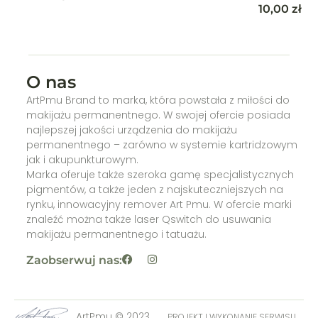
100,00
zł
O nas
ArtPmu Brand to marka, która powstała z miłości do
makijażu permanentnego. W swojej ofercie posiada
najlepszej jakości urządzenia do makijażu
permanentnego – zarówno w systemie kartridzowym
jak i akupunkturowym.
Marka oferuje także szeroka gamę specjalistycznych
pigmentów, a także jeden z najskuteczniejszych na
rynku, innowacyjny remover Art Pmu. W ofercie marki
znaleźć można także laser Qswitch do usuwania
makijażu permanentnego i tatuażu.
Zaobserwuj nas:
ArtPmu © 2023,
PROJEKT I WYKONANIE SERWISU