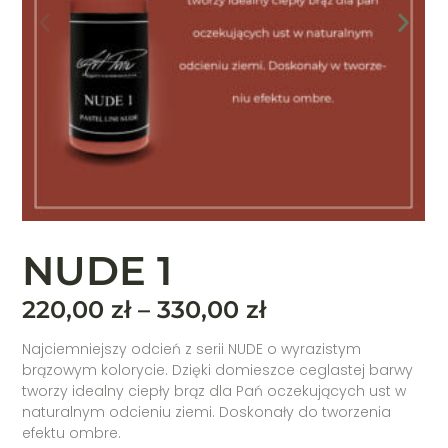
NUDE 1
220,00
zł
–
330,00
zł
Najciemniejszy odcień z serii NUDE o wyrazistym
brązowym kolorycie. Dzięki domieszce ceglastej barwy
tworzy idealny ciepły brąz dla Pań oczekujących ust w
naturalnym odcieniu ziemi. Doskonały do tworzenia
efektu ombre.