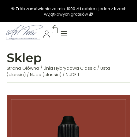
🎁 Zrób zamówienie za min. 1000 zł i odbierz jeden z trzech
wyjątkowych gratisów 🎁
Sklep
Strona Główna
/
Linia Hybrydowa Classic
/
Usta
(classic)
/
Nude (classic)
/ NUDE 1